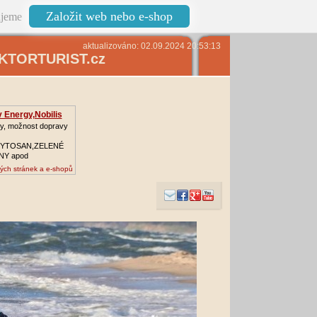
Založit web nebo e-shop
jeme
aktualizováno: 02.09.2024 20:53:13
TORTURIST.cz
 Energy,Nobilis
y, možnost dopravy
YTOSAN,ZELENÉ
NY apod
ých stránek a e-shopů