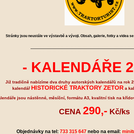
Stránky jsou neustále ve výstavbě a vývoji. Obsah, galerie, fotky a videa se 
--------------------------------------------------------------------------------------
- KALENDÁŘE 2
Již tradičně nabízíme dva druhy autorských kalendářů na rok 20
HISTORICKÉ TRAKTORY ZETOR
kalendář
a ka
lendáře jsou nástěnné, měsíční, formátu A3, kvalitní tisk na kříd
290,-
CENA
Kč/ks
Objednávky na tel:
733 315 647
nebo na email:
minit