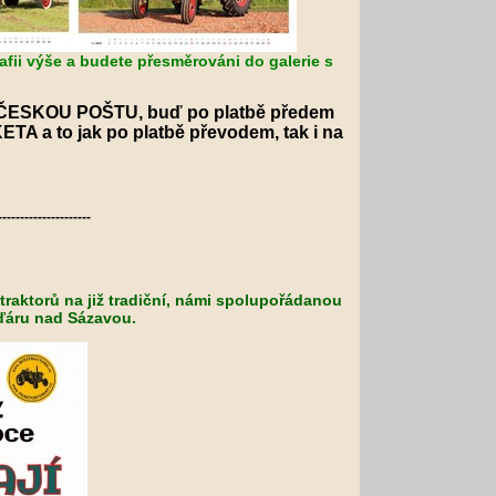
afii výše a budete přesměrováni do galerie s
 ČESKOU POŠTU, buď po platbě předem
TA a to jak po platbě převodem, tak i na
---------------------
traktorů na již tradiční, námi spolupořádanou
 Žďáru nad Sázavou.