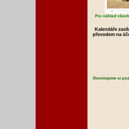
Pro náhled všech 
Kalendáře zas
převodem na účet
Dovolujeme si pozv