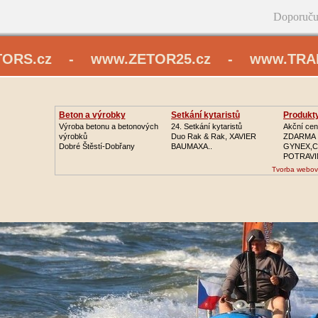
Doporuču
TORS.cz - www.ZETOR25.cz - www.TRAK
Beton a výrobky
Setkání kytaristů
Produkty
Výroba betonu a betonových
24. Setkání kytaristů
Akční cen
výrobků
Duo Rak & Rak, XAVIER
ZDARMA
Dobré Štěstí-Dobřany
BAUMAXA..
GYNEX,C
POTRAVI
Tvorba webov