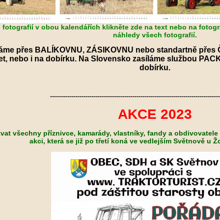
fotografií v obou kalendářích klikněte zde na text nebo na fotogr
náhledy všech fotografií.
íláme přes BALÍKOVNU, ZÁSIKOVNU nebo standartně přes
, nebo i na dobírku. Na Slovensko zasíláme službou PACKE
dobírku.
--------------------------------------------------------------------------------------
AKCE 2023
at všechny příznivce, kamarády, vlastníky, fandy a obdivovatele 
akci, která se již po třetí koná ve vedlejším Světnově u