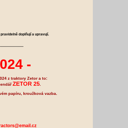
pravidelně doplňují a upravují.
---------------------
024 -
24 z traktory Zetor a to:
ZETOR 25
lendář
.
ovém papíru, kroužková vazba.
ractors@email.cz