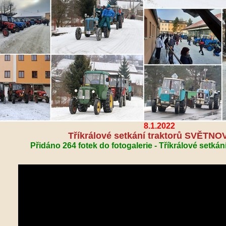
8.1.2022
Tříkrálové setkání traktorů SVĚTNO
Přidáno 264 fotek do fotogalerie - Tříkrálové setk