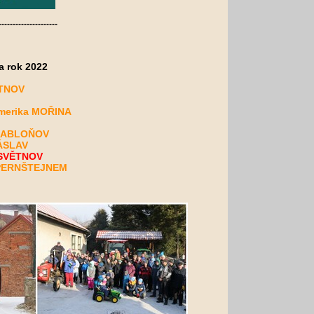
---------------------
a rok 2022
ĚTNOV
merika MOŘINA
ů JABLOŇOV
ÁSLAV
 SVĚTNOV
 PERNŠTEJNEM