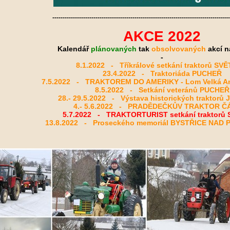
--------------------------------------------------------------------------------------
AKCE 2022
Kalendář
plánovaných
tak
obsolvovaných
akcí n
-
8.1.2022 - Tříkrálové setkání traktorů SV
23.4.2022 - Traktoriáda PUCHEŘ
7.5.2022 - TRAKTOREM DO AMERIKY - Lom Velká A
8.5.2022 - Setkání veteránů PUCHEŘ
28.- 29.5.2022 - Výstava historických traktor
4.- 5.6.2022 - PRADĚDEČKŮV TRAKTOR Č
5.7.2022 - TRAKTORTURIST setkání traktorů
13.8.2022 - Proseckého memoriál BYSTŘICE NAD